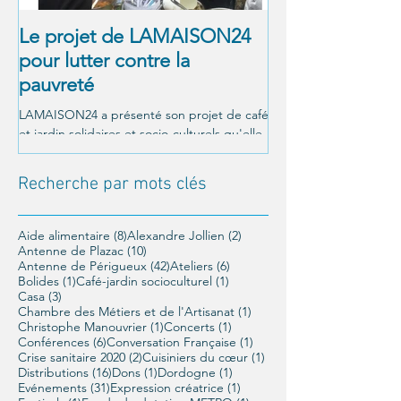
Le projet de LAMAISON24
À NOUS LA LI
pour lutter contre la
! Alexandre Jol
pauvreté
Matthieu Ricar
LAMAISON24 a présenté son projet de café
C'était le 26 octobre a
et jardin solidaires et socio-culturels qu'elle
Un moment magnifique
veut mettre en place à Périgueux, et a été...
LAMAISON24 : À nous la
conférence offerte par..
Recherche par mots clés
8 posts
2 posts
Aide alimentaire
(8)
Alexandre Jollien
(2)
10 posts
Antenne de Plazac
(10)
42 posts
6 posts
Antenne de Périgueux
(42)
Ateliers
(6)
1 post
1 post
Bolides
(1)
Café-jardin socioculturel
(1)
3 posts
Casa
(3)
1 post
Chambre des Métiers et de l'Artisanat
(1)
1 post
1 post
Christophe Manouvrier
(1)
Concerts
(1)
6 posts
1 post
Conférences
(6)
Conversation Française
(1)
2 posts
1 post
Crise sanitaire 2020
(2)
Cuisiniers du cœur
(1)
16 posts
1 post
1 post
Distributions
(16)
Dons
(1)
Dordogne
(1)
31 posts
1 post
Evénements
(31)
Expression créatrice
(1)