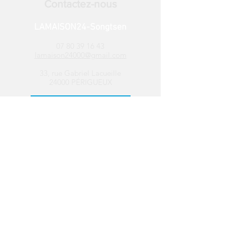
Contactez-nous
LAMAISON24-Songtsen
07 80 39 16 43
lamaison24000@gmail.com
33, rue Gabriel Lacueille
24000 PÉRIGUEUX
Le local est ouvert ​
du
lundi au
vendredi de 13h30 à 17h
Suivez-nous sur les
réseaux sociaux
Distribution de
colis alimentaires