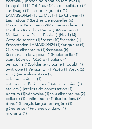
1 post
1 post
Festivals
(1)
Fonds de dotation METRO
(1)
1 post
12 posts
7 posts
Français (FLE)
(1)
Fêtes
(12)
Jardin solidaire
(7)
1 post
1 post
Jardinage
(1)
L'art pour grandir
(1)
15 posts
1 post
1 post
LAMAISON24
(15)
La Macif
(1)
Le Chemin
(1)
1 post
6 posts
Les Tistous
(1)
Lettres de nouvelles
(6)
2 posts
1 post
Mairie de Périgueux
(2)
Marché solidaire
(1)
5 posts
1 post
1 post
Matthieu Ricard
(5)
Mimos
(1)
Mondoux
(1)
1 post
14 posts
Médiathèque Pierre Fanlac
(1)
Noël
(14)
1 post
10 posts
1 post
Offre de service
(1)
Presse
(10)
Précarité
(1)
1 post
4 posts
Présentation LAMAISON24
(1)
Périgueux
(4)
1 post
5 posts
Qualité alimentaire
(1)
Ramasses
(5)
1 post
1 post
Restaurant de la poste
(1)
Rouletabille
(1)
1 post
4 posts
Saint-Léon-sur-Vézère
(1)
Salons
(4)
1 post
3 posts
1 post
Se nourrir
(1)
Solidarité
(3)
Some Produkt
(1)
1 post
1 post
1 post
6 posts
Syntropie
(1)
Version Lili
(1)
Vidéo
(1)
Vœux
(6)
1 post
2 posts
abri
(1)
aide alimentaire
(2)
1 post
aide humanitaire
(1)
1 post
1 post
antenne de Périgueux
(1)
atelier cuisine
(1)
1 post
1 post
ateliers
(1)
ateliers de conversation
(1)
1 post
1 post
2 posts
barnum
(1)
bénévoles
(1)
colis alimentaires
(2)
1 post
1 post
2 posts
collecte
(1)
confinement
(1)
distributions
(2)
1 post
1 post
dons
(1)
français-langue étrangère
(1)
1 post
1 post
générosité
(1)
marché solidaire
(1)
1 post
migrants
(1)