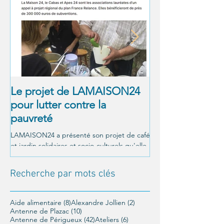
Le projet de LAMAISON24
À NOUS LA LI
pour lutter contre la
! Alexandre Jol
pauvreté
Matthieu Ricar
LAMAISON24 a présenté son projet de café
C'était le 26 octobre a
et jardin solidaires et socio-culturels qu'elle
Un moment magnifique
veut mettre en place à Périgueux, et a été...
LAMAISON24 : À nous la
conférence offerte par..
Recherche par mots clés
8 posts
2 posts
Aide alimentaire
(8)
Alexandre Jollien
(2)
10 posts
Antenne de Plazac
(10)
42 posts
6 posts
Antenne de Périgueux
(42)
Ateliers
(6)