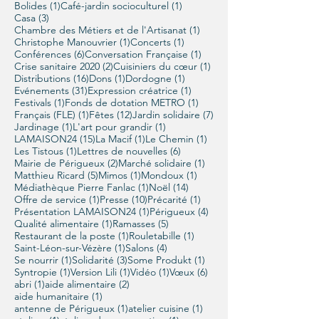
1 post
1 post
Bolides
(1)
Café-jardin socioculturel
(1)
3 posts
Casa
(3)
1 post
Chambre des Métiers et de l'Artisanat
(1)
1 post
1 post
Christophe Manouvrier
(1)
Concerts
(1)
6 posts
1 post
Conférences
(6)
Conversation Française
(1)
2 posts
1 post
Crise sanitaire 2020
(2)
Cuisiniers du cœur
(1)
16 posts
1 post
1 post
Distributions
(16)
Dons
(1)
Dordogne
(1)
31 posts
1 post
Evénements
(31)
Expression créatrice
(1)
1 post
1 post
Festivals
(1)
Fonds de dotation METRO
(1)
1 post
12 posts
7 posts
Français (FLE)
(1)
Fêtes
(12)
Jardin solidaire
(7)
1 post
1 post
Jardinage
(1)
L'art pour grandir
(1)
15 posts
1 post
1 post
LAMAISON24
(15)
La Macif
(1)
Le Chemin
(1)
1 post
6 posts
Les Tistous
(1)
Lettres de nouvelles
(6)
2 posts
1 post
Mairie de Périgueux
(2)
Marché solidaire
(1)
5 posts
1 post
1 post
Matthieu Ricard
(5)
Mimos
(1)
Mondoux
(1)
1 post
14 posts
Médiathèque Pierre Fanlac
(1)
Noël
(14)
1 post
10 posts
1 post
Offre de service
(1)
Presse
(10)
Précarité
(1)
1 post
4 posts
Présentation LAMAISON24
(1)
Périgueux
(4)
1 post
5 posts
Qualité alimentaire
(1)
Ramasses
(5)
1 post
1 post
Restaurant de la poste
(1)
Rouletabille
(1)
1 post
4 posts
Saint-Léon-sur-Vézère
(1)
Salons
(4)
1 post
3 posts
1 post
Se nourrir
(1)
Solidarité
(3)
Some Produkt
(1)
1 post
1 post
1 post
6 posts
Syntropie
(1)
Version Lili
(1)
Vidéo
(1)
Vœux
(6)
1 post
2 posts
abri
(1)
aide alimentaire
(2)
1 post
aide humanitaire
(1)
1 post
1 post
antenne de Périgueux
(1)
atelier cuisine
(1)