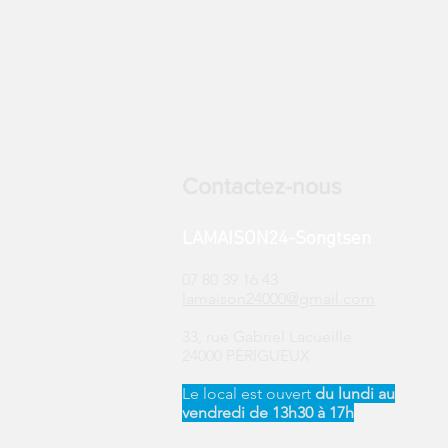
Contactez-nous
LAMAISON24-Songtsen
07 80 39 16 43
lamaison24000@gmail.com
33, rue Gabriel Lacueille
24000 PÉRIGUEUX
Le local est ouvert ​
du
lundi au
vendredi de 13h30 à 17h