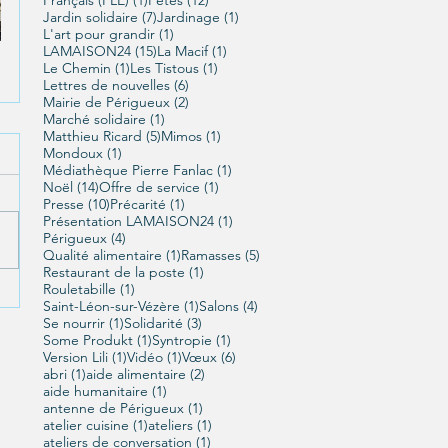
7 posts
1 post
Jardin solidaire
(7)
Jardinage
(1)
1 post
L'art pour grandir
(1)
15 posts
1 post
LAMAISON24
(15)
La Macif
(1)
1 post
1 post
Le Chemin
(1)
Les Tistous
(1)
6 posts
Lettres de nouvelles
(6)
2 posts
Mairie de Périgueux
(2)
1 post
Marché solidaire
(1)
5 posts
1 post
Matthieu Ricard
(5)
Mimos
(1)
1 post
Mondoux
(1)
1 post
Médiathèque Pierre Fanlac
(1)
14 posts
1 post
Noël
(14)
Offre de service
(1)
10 posts
1 post
Presse
(10)
Précarité
(1)
1 post
Présentation LAMAISON24
(1)
4 posts
Périgueux
(4)
1 post
5 posts
Qualité alimentaire
(1)
Ramasses
(5)
1 post
Restaurant de la poste
(1)
1 post
Rouletabille
(1)
1 post
4 posts
Saint-Léon-sur-Vézère
(1)
Salons
(4)
1 post
3 posts
Se nourrir
(1)
Solidarité
(3)
1 post
1 post
Some Produkt
(1)
Syntropie
(1)
1 post
1 post
6 posts
Version Lili
(1)
Vidéo
(1)
Vœux
(6)
1 post
2 posts
abri
(1)
aide alimentaire
(2)
1 post
aide humanitaire
(1)
1 post
antenne de Périgueux
(1)
1 post
1 post
atelier cuisine
(1)
ateliers
(1)
1 post
ateliers de conversation
(1)