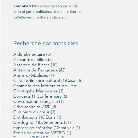
Ricard
LAMAISON24 a présenté son projet de
café et jardin solidaires et socio-culturels
C'était le 26 octobre au Palio de
qu'elle veut mettre en place à
Boulazac. Un moment magnifique
Périgueux, et a été...
organisé par LAMAISON24 : À nou
liberté !, conférence offerte par...
Recherche par mots clés
8 posts
Aide alimentaire
(8)
2 posts
Alexandre Jollien
(2)
10 posts
Antenne de Plazac
(10)
42 posts
Antenne de Périgueux
(42)
6 posts
1 post
Ateliers
(6)
Bolides
(1)
1 post
3 posts
Café-jardin socioculturel
(1)
Casa
(3)
1 post
Chambre des Métiers et de l'Artisanat
(1)
1 post
Christophe Manouvrier
(1)
1 post
6 posts
Concerts
(1)
Conférences
(6)
1 post
Conversation Française
(1)
2 posts
Crise sanitaire 2020
(2)
1 post
Cuisiniers du cœur
(1)
16 posts
1 post
Distributions
(16)
Dons
(1)
1 post
31 posts
Dordogne
(1)
Evénements
(31)
1 post
1 post
Expression créatrice
(1)
Festivals
(1)
1 post
Fonds de dotation METRO
(1)
1 post
12 posts
Français (FLE)
(1)
Fêtes
(12)