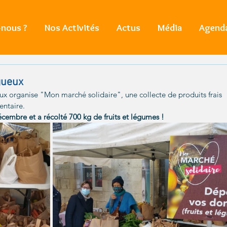
nous ?
Nos Activités
Actus
Média
Agend
gueux
x organise "Mon marché solidaire", une collecte de produits frais 
entaire.
embre et a récolté 700 kg de fruits et légumes !