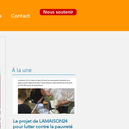
Nous soutenir
a
Contact
Se connecter
À la une
Le projet de LAMAISON24
À NOUS LA LIBERTÉ
pour lutter contre la pauvreté
! Alexandre Jollien et Ma