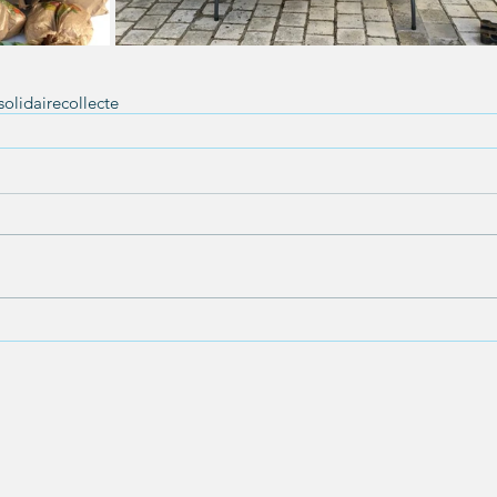
olidaire
collecte