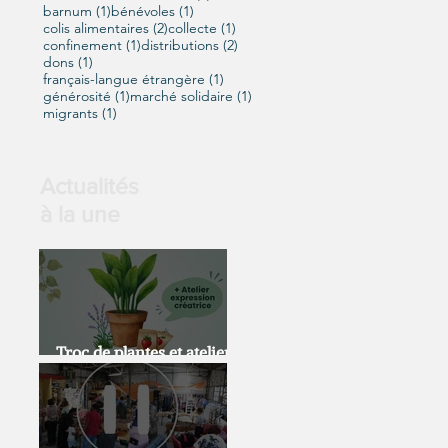
1 post
1 post
barnum
(1)
bénévoles
(1)
2 posts
1 post
colis alimentaires
(2)
collecte
(1)
1 post
2 posts
confinement
(1)
distributions
(2)
1 post
dons
(1)
1 post
français-langue étrangère
(1)
1 post
1 post
générosité
(1)
marché solidaire
(1)
1 post
migrants
(1)
Actualités
à la une
Troc de plantes et atelier
expression artistique