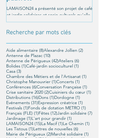
LAMAISON24 a présenté son projet de café
C'était le 26 octobre a
et jardin solidaires et socio-culturels qu'elle
Un moment magnifique
veut mettre en place à Périgueux, et a été...
LAMAISON24 : À nous la
conférence offerte par..
Recherche par mots clés
8 posts
2 posts
Aide alimentaire
(8)
Alexandre Jollien
(2)
10 posts
Antenne de Plazac
(10)
42 posts
6 posts
Antenne de Périgueux
(42)
Ateliers
(6)
1 post
1 post
Bolides
(1)
Café-jardin socioculturel
(1)
3 posts
Casa
(3)
1 post
Chambre des Métiers et de l'Artisanat
(1)
1 post
1 post
Christophe Manouvrier
(1)
Concerts
(1)
6 posts
1 post
Conférences
(6)
Conversation Française
(1)
2 posts
1 post
Crise sanitaire 2020
(2)
Cuisiniers du cœur
(1)
16 posts
1 post
1 post
Distributions
(16)
Dons
(1)
Dordogne
(1)
31 posts
1 post
Evénements
(31)
Expression créatrice
(1)
1 post
1 post
Festivals
(1)
Fonds de dotation METRO
(1)
1 post
12 posts
7 posts
Français (FLE)
(1)
Fêtes
(12)
Jardin solidaire
(7)
1 post
1 post
Jardinage
(1)
L'art pour grandir
(1)
15 posts
1 post
1 post
LAMAISON24
(15)
La Macif
(1)
Le Chemin
(1)
1 post
6 posts
Les Tistous
(1)
Lettres de nouvelles
(6)
2 posts
1 post
Mairie de Périgueux
(2)
Marché solidaire
(1)