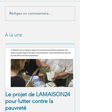
Rédigez un commentaire...
À la une
Le projet de LAMAISON24
À NOUS LA LI
pour lutter contre la
! Alexandre Jol
pauvreté
Matthieu Ricar