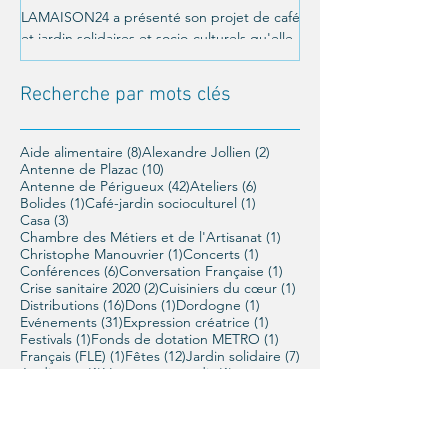
LAMAISON24 a présenté son projet de café
C'était le 26 octobre a
et jardin solidaires et socio-culturels qu'elle
Un moment magnifique
veut mettre en place à Périgueux, et a été...
LAMAISON24 : À nous la
conférence offerte par..
Recherche par mots clés
8 posts
2 posts
Aide alimentaire
(8)
Alexandre Jollien
(2)
10 posts
Antenne de Plazac
(10)
42 posts
6 posts
Antenne de Périgueux
(42)
Ateliers
(6)
1 post
1 post
Bolides
(1)
Café-jardin socioculturel
(1)
3 posts
Casa
(3)
1 post
Chambre des Métiers et de l'Artisanat
(1)
1 post
1 post
Christophe Manouvrier
(1)
Concerts
(1)
6 posts
1 post
Conférences
(6)
Conversation Française
(1)
2 posts
1 post
Crise sanitaire 2020
(2)
Cuisiniers du cœur
(1)
16 posts
1 post
1 post
Distributions
(16)
Dons
(1)
Dordogne
(1)
31 posts
1 post
Evénements
(31)
Expression créatrice
(1)
1 post
1 post
Festivals
(1)
Fonds de dotation METRO
(1)
1 post
12 posts
7 posts
Français (FLE)
(1)
Fêtes
(12)
Jardin solidaire
(7)
1 post
1 post
Jardinage
(1)
L'art pour grandir
(1)
15 posts
1 post
1 post
LAMAISON24
(15)
La Macif
(1)
Le Chemin
(1)
1 post
6 posts
Les Tistous
(1)
Lettres de nouvelles
(6)
2 posts
1 post
Mairie de Périgueux
(2)
Marché solidaire
(1)
5 posts
1 post
1 post
Matthieu Ricard
(5)
Mimos
(1)
Mondoux
(1)