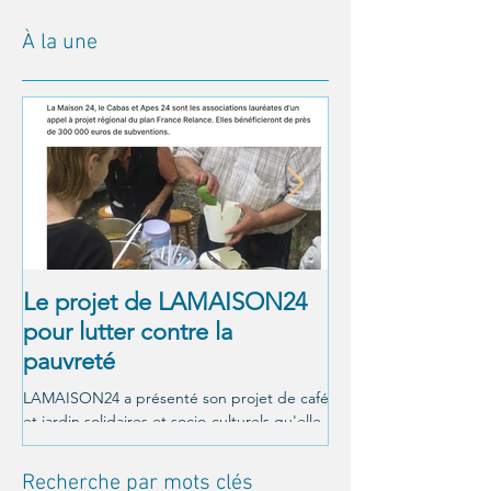
À la une
Le projet de LAMAISON24
À NOUS LA LI
pour lutter contre la
! Alexandre Jol
pauvreté
Matthieu Ricar
LAMAISON24 a présenté son projet de café
C'était le 26 octobre a
et jardin solidaires et socio-culturels qu'elle
Un moment magnifique
veut mettre en place à Périgueux, et a été...
LAMAISON24 : À nous la
conférence offerte par..
Recherche par mots clés