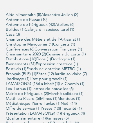
8 posts
2 posts
Aide alimentaire
(8)
Alexandre Jollien
(2)
10 posts
Antenne de Plazac
(10)
42 posts
6 posts
Antenne de Périgueux
(42)
Ateliers
(6)
1 post
1 post
Bolides
(1)
Café-jardin socioculturel
(1)
3 posts
Casa
(3)
1 post
Chambre des Métiers et de l'Artisanat
(1)
1 post
1 post
Christophe Manouvrier
(1)
Concerts
(1)
6 posts
1 post
Conférences
(6)
Conversation Française
(1)
2 posts
1 post
Crise sanitaire 2020
(2)
Cuisiniers du cœur
(1)
16 posts
1 post
1 post
Distributions
(16)
Dons
(1)
Dordogne
(1)
31 posts
1 post
Evénements
(31)
Expression créatrice
(1)
1 post
1 post
Festivals
(1)
Fonds de dotation METRO
(1)
1 post
12 posts
7 posts
Français (FLE)
(1)
Fêtes
(12)
Jardin solidaire
(7)
1 post
1 post
Jardinage
(1)
L'art pour grandir
(1)
15 posts
1 post
1 post
LAMAISON24
(15)
La Macif
(1)
Le Chemin
(1)
1 post
6 posts
Les Tistous
(1)
Lettres de nouvelles
(6)
2 posts
1 post
Mairie de Périgueux
(2)
Marché solidaire
(1)
5 posts
1 post
1 post
Matthieu Ricard
(5)
Mimos
(1)
Mondoux
(1)
1 post
14 posts
Médiathèque Pierre Fanlac
(1)
Noël
(14)
1 post
10 posts
1 post
Offre de service
(1)
Presse
(10)
Précarité
(1)
1 post
4 posts
Présentation LAMAISON24
(1)
Périgueux
(4)
1 post
5 posts
Qualité alimentaire
(1)
Ramasses
(5)
1 post
1 post
Restaurant de la poste
(1)
Rouletabille
(1)
1 post
4 posts
Saint-Léon-sur-Vézère
(1)
Salons
(4)