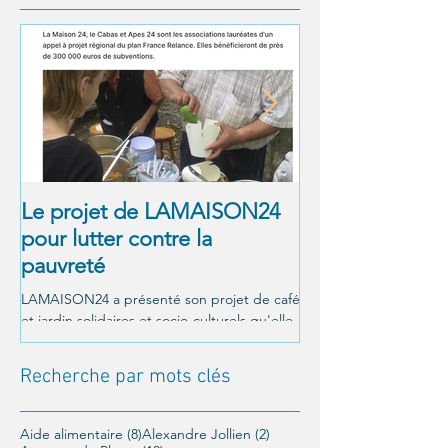
Le projet de LAMAISON24
À NOUS LA LI
pour lutter contre la
! Alexandre Jol
pauvreté
Matthieu Ricar
LAMAISON24 a présenté son projet de café
C'était le 26 octobre a
et jardin solidaires et socio-culturels qu'elle
Un moment magnifique
veut mettre en place à Périgueux, et a été...
LAMAISON24 : À nous la
conférence offerte par..
Recherche par mots clés
8 posts
2 posts
Aide alimentaire
(8)
Alexandre Jollien
(2)