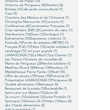
10 posts
Antenne de Plazac
(10)
42 posts
6 posts
Antenne de Périgueux
(42)
Ateliers
(6)
1 post
1 post
Bolides
(1)
Café-jardin socioculturel
(1)
3 posts
Casa
(3)
1 post
Chambre des Métiers et de l'Artisanat
(1)
1 post
1 post
Christophe Manouvrier
(1)
Concerts
(1)
6 posts
1 post
Conférences
(6)
Conversation Française
(1)
2 posts
1 post
Crise sanitaire 2020
(2)
Cuisiniers du cœur
(1)
16 posts
1 post
1 post
Distributions
(16)
Dons
(1)
Dordogne
(1)
31 posts
1 post
Evénements
(31)
Expression créatrice
(1)
1 post
1 post
Festivals
(1)
Fonds de dotation METRO
(1)
1 post
12 posts
7 posts
Français (FLE)
(1)
Fêtes
(12)
Jardin solidaire
(7)
1 post
1 post
Jardinage
(1)
L'art pour grandir
(1)
15 posts
1 post
1 post
LAMAISON24
(15)
La Macif
(1)
Le Chemin
(1)
1 post
6 posts
Les Tistous
(1)
Lettres de nouvelles
(6)
2 posts
1 post
Mairie de Périgueux
(2)
Marché solidaire
(1)
5 posts
1 post
1 post
Matthieu Ricard
(5)
Mimos
(1)
Mondoux
(1)
1 post
14 posts
Médiathèque Pierre Fanlac
(1)
Noël
(14)
1 post
10 posts
1 post
Offre de service
(1)
Presse
(10)
Précarité
(1)
1 post
4 posts
Présentation LAMAISON24
(1)
Périgueux
(4)
1 post
5 posts
Qualité alimentaire
(1)
Ramasses
(5)
1 post
1 post
Restaurant de la poste
(1)
Rouletabille
(1)
1 post
4 posts
Saint-Léon-sur-Vézère
(1)
Salons
(4)
1 post
3 posts
1 post
Se nourrir
(1)
Solidarité
(3)
Some Produkt
(1)
1 post
1 post
1 post
6 posts
Syntropie
(1)
Version Lili
(1)
Vidéo
(1)
Vœux
(6)
1 post
2 posts
abri
(1)
aide alimentaire
(2)
1 post
aide humanitaire
(1)