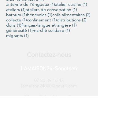
1 post
1 post
antenne de Périgueux
(1)
atelier cuisine
(1)
1 post
1 post
ateliers
(1)
ateliers de conversation
(1)
1 post
1 post
2 posts
barnum
(1)
bénévoles
(1)
colis alimentaires
(2)
1 post
1 post
2 posts
collecte
(1)
confinement
(1)
distributions
(2)
1 post
1 post
dons
(1)
français-langue étrangère
(1)
1 post
1 post
générosité
(1)
marché solidaire
(1)
1 post
migrants
(1)
Contactez-nous
LAMAISON24-Songtsen
07 80 39 16 43
lamaison24000@gmail.com
33, rue Gabriel Lacueille
24000 PÉRIGUEUX
Le local est ouvert ​
du
lundi au
vendredi de 13h30 à 17h