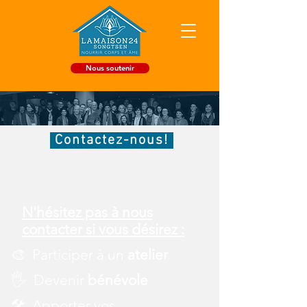
Nous soutenir
Contactez-nous!
N'hésitez pas à nous
contacter si vous désirez :
🎨 Participer à un
atelier
🖐️ Devenir
bénévole
🛠️ Apporter vos