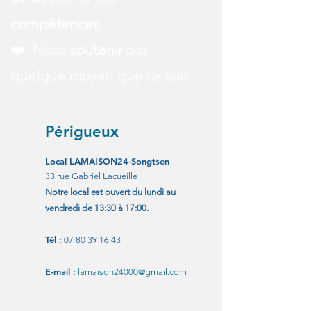
compétences
❤️ Nous
soutenir
par
quelque moyen que ce soit
Périgueux
Local LAMAISON24-Songtsen
33 rue Gabriel Lacueille
Notre local est ouvert du lundi au
vendredi
de 13:30 à 17:00.
Tél :
07 80 39 16 43
E-mail :
lamaison24000@gmail.com