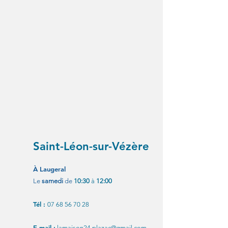
Saint-Léon-sur-Vézère
À Laugeral
Le
samedi
de
10:30
à
12:00
Tél :
07 68 56 70 28
E-mail :
lamaison24.plazac@gmail.com