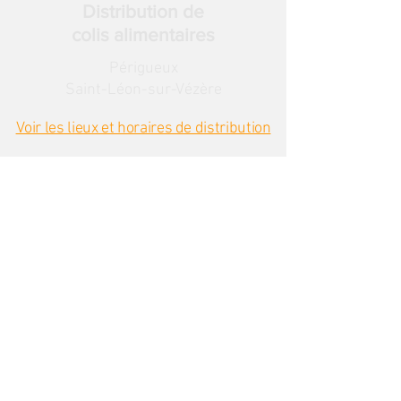
Distribution de
colis alimentaires
Périgueux
Saint-Léon-sur-Vézère
Voir les lieux et horaires de distribution
Recevez notre
lettre de nouvelles
Inscrivez-vous