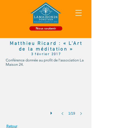
Nous soutenir
Matthieu Ricard : « L'Art
de la méditation »
A 17h les bénévoles prennent place.
3 février 2017
Conférence donnée au profit de l'association La
Après
Maison 24.
une
dernière
réunion
accompagnée
d'une
collation,
les
bénévoles
1/19
se
rassemblent
Retour
dans