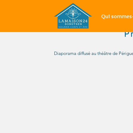
Qui sommes-
P
Apporter
une
Diaporama diffusé au théâtre de Périgu
aide
alimentaire
aux
personnes
en
difficulté,
avec
ou
sans
logement