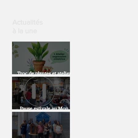
Actualités
à la une
Troc de plantes et atelier
expression artistique
Pause estivale au Mon
Doux Café