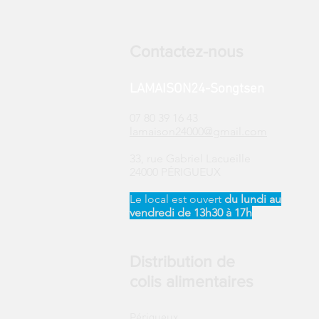
Contactez-nous
LAMAISON24-Songtsen
07 80 39 16 43
lamaison24000@gmail.com
33, rue Gabriel Lacueille
24000 PÉRIGUEUX
Le local est ouvert ​
du
lundi au
vendredi de 13h30 à 17h
Distribution de
colis alimentaires
Périgueux