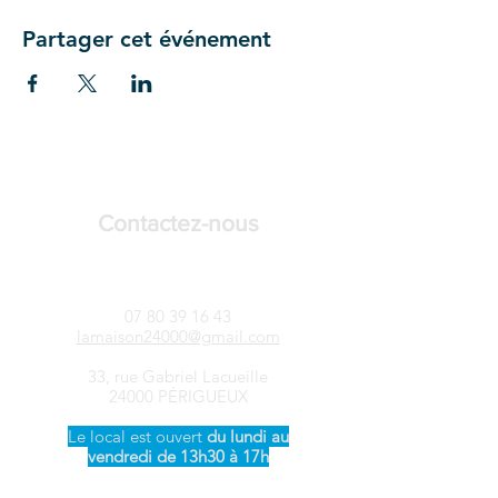
Partager cet événement
Contactez-nous
LAMAISON24-Songtsen
07 80 39 16 43
lamaison24000@gmail.com
33, rue Gabriel Lacueille
24000 PÉRIGUEUX
Le local est ouvert ​
du
lundi au
vendredi de 13h30 à 17h