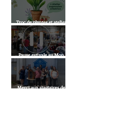
Troc de plantes et atelier
expression artistique
Pause estivale au Mon
Doux Café
Merci aux stagiaires de
l'INSUP!