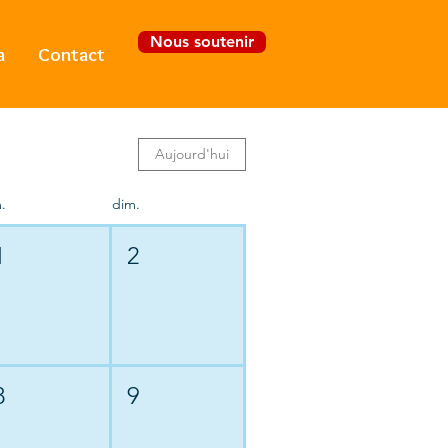
Nous soutenir
a
Contact
Se connecter
Aujourd'hui
.
dim.
1
2
8
9