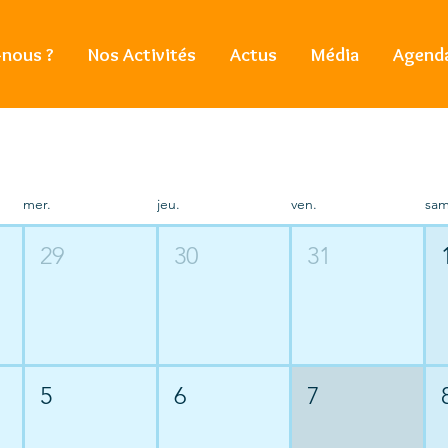
nous ?
Nos Activités
Actus
Média
Agend
mer.
jeu.
ven.
sam
29
30
31
5
6
7