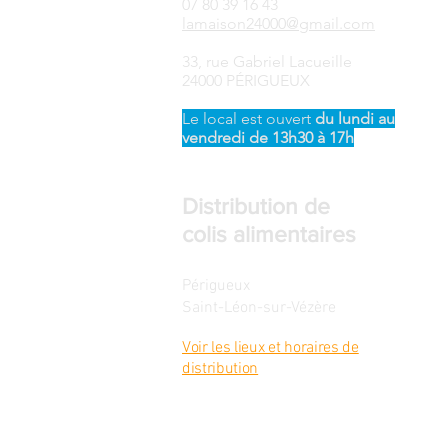
07 80 39 16 43
lamaison24000@gmail.com
33, rue Gabriel Lacueille
24000 PÉRIGUEUX
Le local est ouvert ​
du
lundi au
vendredi de 13h30 à 17h
Distribution de
colis alimentaires
Périgueux
Saint-Léon-sur-Vézère
Voir les lieux et horaires de
distribution