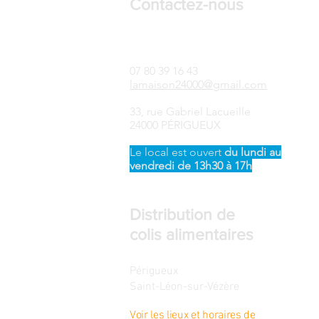
Contactez-nous
LAMAISON24-Songtsen
07 80 39 16 43
lamaison24000@gmail.com
33, rue Gabriel Lacueille
24000 PÉRIGUEUX
Le local est ouvert ​
du
lundi au
vendredi de 13h30 à 17h
Distribution de
colis alimentaires
Périgueux
Saint-Léon-sur-Vézère
Voir les lieux et horaires de