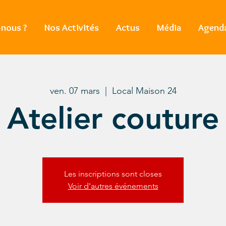
nous ?
Nos Activités
Actus
Média
Agend
ven. 07 mars
  |  
Local Maison 24
Atelier couture
Les inscriptions sont closes
Voir d'autres événements