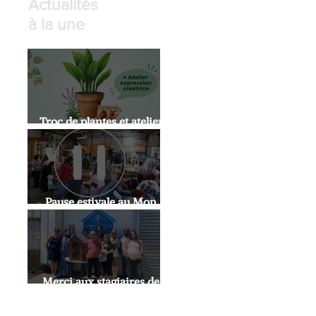
Actualités
à la une
Troc de plantes et atelier
expression artistique
Pause estivale au Mon
Doux Café
Merci aux stagiaires de
l'INSUP!