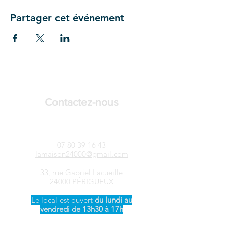
Partager cet événement
Contactez-nous
LAMAISON24-Songtsen
07 80 39 16 43
lamaison24000@gmail.com
33, rue Gabriel Lacueille
24000 PÉRIGUEUX
Le local est ouvert ​
du
lundi au
vendredi de 13h30 à 17h