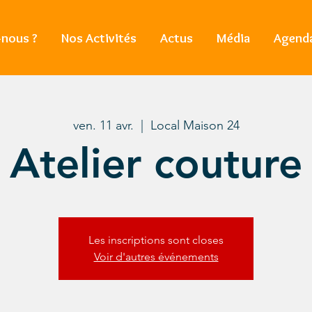
nous ?
Nos Activités
Actus
Média
Agend
ven. 11 avr.
  |  
Local Maison 24
Atelier couture
Les inscriptions sont closes
Voir d'autres événements