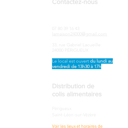
Contactez-nous
LAMAISON24-Songtsen
07 80 39 16 43
lamaison24000@gmail.com
33, rue Gabriel Lacueille
24000 PÉRIGUEUX
Le local est ouvert ​
du
lundi au
vendredi de 13h30 à 17h
Distribution de
colis alimentaires
Périgueux
Saint-Léon-sur-Vézère
Voir les lieux et horaires de