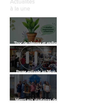
Actualités
à la une
Troc de plantes et atelier
expression artistique
Pause estivale au Mon
Doux Café
Merci aux stagiaires de
l'INSUP!