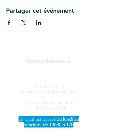
Partager cet événement
Contactez-nous
LAMAISON24-Songtsen
07 80 39 16 43
lamaison24000@gmail.com
33, rue Gabriel Lacueille
24000 PÉRIGUEUX
Le local est ouvert ​
du
lundi au
vendredi de 13h30 à 17h