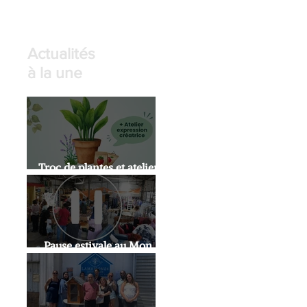
Actualités
à la une
Troc de plantes et atelier
expression artistique
Pause estivale au Mon
Doux Café