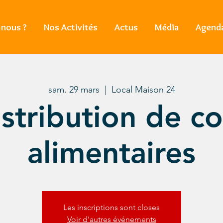
nous ?
Nos Activités
Actus
Média
Agend
sam. 29 mars
  |  
Local Maison 24
stribution de co
alimentaires
Les inscriptions sont closes
Voir d'autres événements