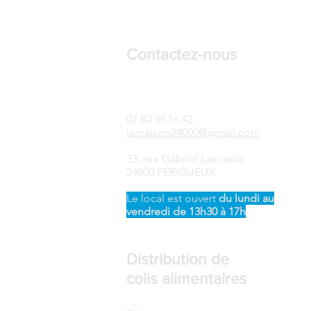
Contactez-nous
LAMAISON24-Songtsen
07 80 39 16 43
lamaison24000@gmail.com
33, rue Gabriel Lacueille
24000 PÉRIGUEUX
Le local est ouvert ​
du
lundi au
vendredi de 13h30 à 17h
Distribution de
colis alimentaires