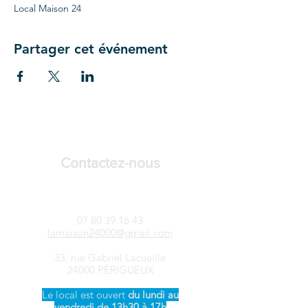
Local Maison 24
Partager cet événement
Contactez-nous
LAMAISON24-Songtsen
07 80 39 16 43
lamaison24000@gmail.com
33, rue Gabriel Lacueille
24000 PÉRIGUEUX
Le local est ouvert ​
du
lundi au
vendredi de 13h30 à 17h