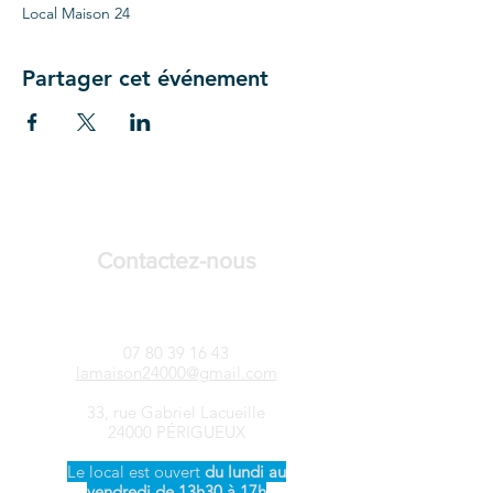
Local Maison 24
Partager cet événement
Contactez-nous
LAMAISON24-Songtsen
07 80 39 16 43
lamaison24000@gmail.com
33, rue Gabriel Lacueille
24000 PÉRIGUEUX
Le local est ouvert ​
du
lundi au
vendredi de 13h30 à 17h