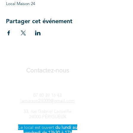
Local Maison 24
Partager cet événement
Contactez-nous
LAMAISON24-Songtsen
07 80 39 16 43
lamaison24000@gmail.com
33, rue Gabriel Lacueille
24000 PÉRIGUEUX
Le local est ouvert ​
du
lundi au
vendredi de 13h30 à 17h