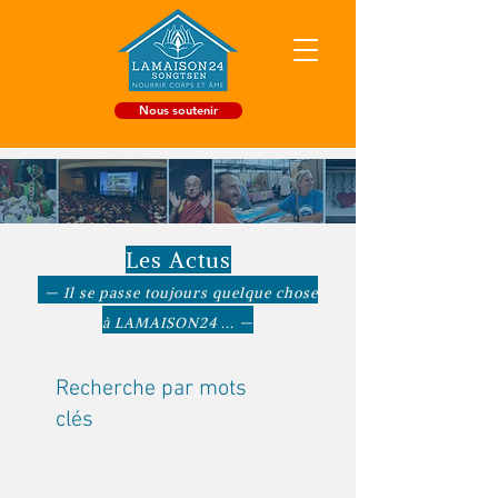
Nous soutenir
Les Actus
— Il se passe toujours quelque chose
à LAMAISON24 ... —
Recherche par mots
clés