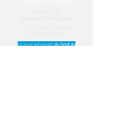
LAMAISON24-Songtsen
07 80 39 16 43
lamaison24000@gmail.com
33, rue Gabriel Lacueille
24000 PÉRIGUEUX
Le local est ouvert ​
du
lundi au
vendredi de 13h30 à 17h
Suivez-nous sur les
réseaux sociaux
Distribution de
colis alimentaires
Périgueux
Saint-Léon-sur-Vézère