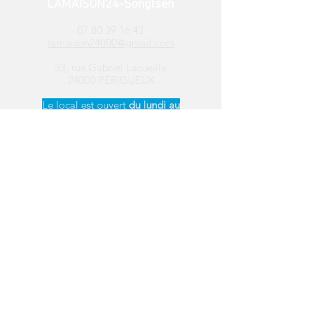
LAMAISON24-Songtsen
07 80 39 16 43
lamaison24000@gmail.com
33, rue Gabriel Lacueille
24000 PÉRIGUEUX
Le local est ouvert ​
du
lundi au
vendredi de 13h30 à 17h
Suivez-nous sur les
réseaux sociaux
Distribution de
colis alimentaires
Périgueux
Saint-Léon-sur-Vézère