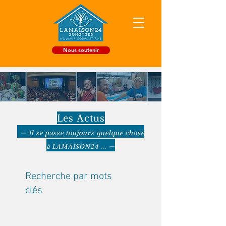
Nous soutenir
Les Actus
— Il se passe toujours quelque chose
à LAMAISON24 ... —
Recherche par mots
clés