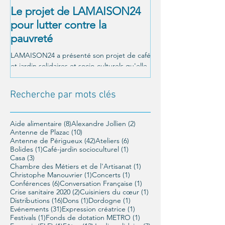
Le projet de LAMAISON24
À NOUS LA LI
pour lutter contre la
! Alexandre Jol
pauvreté
Matthieu Ricar
LAMAISON24 a présenté son projet de café
C'était le 26 octobre a
et jardin solidaires et socio-culturels qu'elle
Un moment magnifique
veut mettre en place à Périgueux, et a été...
LAMAISON24 : À nous la
conférence offerte par..
Recherche par mots clés
8 posts
2 posts
Aide alimentaire
(8)
Alexandre Jollien
(2)
10 posts
Antenne de Plazac
(10)
42 posts
6 posts
Antenne de Périgueux
(42)
Ateliers
(6)
1 post
1 post
Bolides
(1)
Café-jardin socioculturel
(1)
3 posts
Casa
(3)
1 post
Chambre des Métiers et de l'Artisanat
(1)
1 post
1 post
Christophe Manouvrier
(1)
Concerts
(1)
6 posts
1 post
Conférences
(6)
Conversation Française
(1)
2 posts
1 post
Crise sanitaire 2020
(2)
Cuisiniers du cœur
(1)
16 posts
1 post
1 post
Distributions
(16)
Dons
(1)
Dordogne
(1)
31 posts
1 post
Evénements
(31)
Expression créatrice
(1)
1 post
1 post
Festivals
(1)
Fonds de dotation METRO
(1)