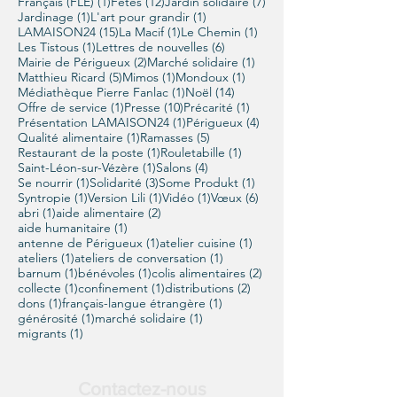
1 post
12 posts
7 posts
Français (FLE)
(1)
Fêtes
(12)
Jardin solidaire
(7)
1 post
1 post
Jardinage
(1)
L'art pour grandir
(1)
15 posts
1 post
1 post
LAMAISON24
(15)
La Macif
(1)
Le Chemin
(1)
1 post
6 posts
Les Tistous
(1)
Lettres de nouvelles
(6)
2 posts
1 post
Mairie de Périgueux
(2)
Marché solidaire
(1)
5 posts
1 post
1 post
Matthieu Ricard
(5)
Mimos
(1)
Mondoux
(1)
1 post
14 posts
Médiathèque Pierre Fanlac
(1)
Noël
(14)
1 post
10 posts
1 post
Offre de service
(1)
Presse
(10)
Précarité
(1)
1 post
4 posts
Présentation LAMAISON24
(1)
Périgueux
(4)
1 post
5 posts
Qualité alimentaire
(1)
Ramasses
(5)
1 post
1 post
Restaurant de la poste
(1)
Rouletabille
(1)
1 post
4 posts
Saint-Léon-sur-Vézère
(1)
Salons
(4)
1 post
3 posts
1 post
Se nourrir
(1)
Solidarité
(3)
Some Produkt
(1)
1 post
1 post
1 post
6 posts
Syntropie
(1)
Version Lili
(1)
Vidéo
(1)
Vœux
(6)
1 post
2 posts
abri
(1)
aide alimentaire
(2)
1 post
aide humanitaire
(1)
1 post
1 post
antenne de Périgueux
(1)
atelier cuisine
(1)
1 post
1 post
ateliers
(1)
ateliers de conversation
(1)
1 post
1 post
2 posts
barnum
(1)
bénévoles
(1)
colis alimentaires
(2)
1 post
1 post
2 posts
collecte
(1)
confinement
(1)
distributions
(2)
1 post
1 post
dons
(1)
français-langue étrangère
(1)
1 post
1 post
générosité
(1)
marché solidaire
(1)
1 post
migrants
(1)
Contactez-nous