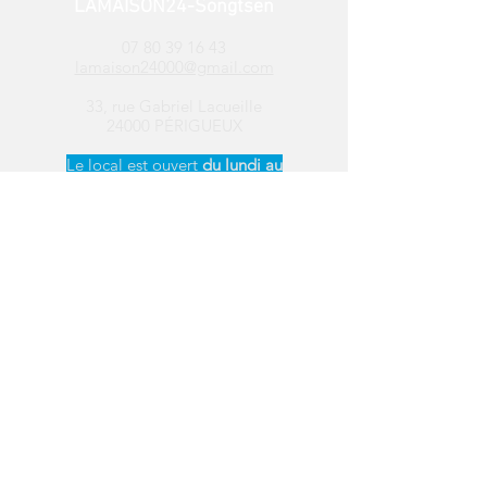
LAMAISON24-Songtsen
07 80 39 16 43
lamaison24000@gmail.com
33, rue Gabriel Lacueille
24000 PÉRIGUEUX
Le local est ouvert ​
du
lundi au
vendredi de 13h30 à 17h
Suivez-nous sur les
réseaux sociaux
Distribution de
colis alimentaires
Périgueux
Saint-Léon-sur-Vézère