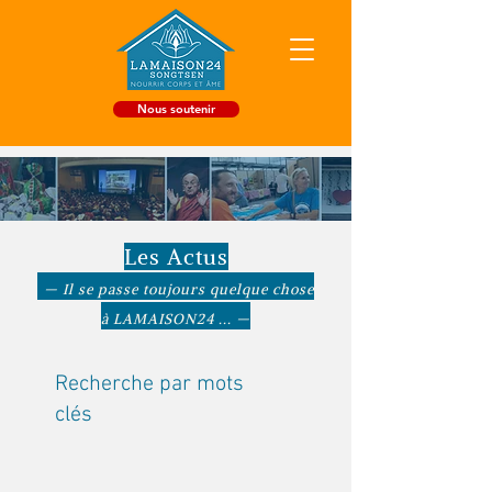
Nous soutenir
Les Actus
— Il se passe toujours quelque chose
à LAMAISON24 ... —
Recherche par mots
clés