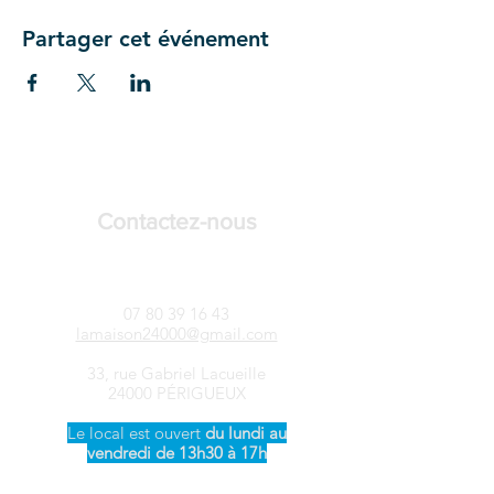
Partager cet événement
Contactez-nous
LAMAISON24-Songtsen
07 80 39 16 43
lamaison24000@gmail.com
33, rue Gabriel Lacueille
24000 PÉRIGUEUX
Le local est ouvert ​
du
lundi au
vendredi de 13h30 à 17h