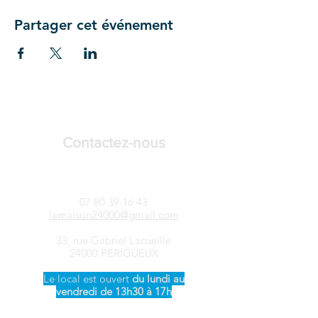
Partager cet événement
Contactez-nous
LAMAISON24-Songtsen
07 80 39 16 43
lamaison24000@gmail.com
33, rue Gabriel Lacueille
24000 PÉRIGUEUX
Le local est ouvert ​
du
lundi au
vendredi de 13h30 à 17h