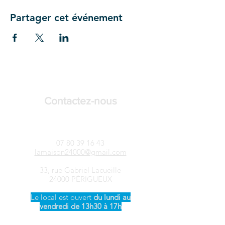
Partager cet événement
Contactez-nous
LAMAISON24-Songtsen
07 80 39 16 43
lamaison24000@gmail.com
33, rue Gabriel Lacueille
24000 PÉRIGUEUX
Le local est ouvert ​
du
lundi au
vendredi de 13h30 à 17h