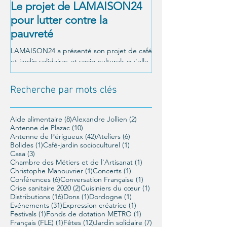
Le projet de LAMAISON24
À NOUS LA LI
pour lutter contre la
! Alexandre Jol
pauvreté
Matthieu Ricar
LAMAISON24 a présenté son projet de café
C'était le 26 octobre a
et jardin solidaires et socio-culturels qu'elle
Un moment magnifique
veut mettre en place à Périgueux, et a été...
LAMAISON24 : À nous la
conférence offerte par..
Recherche par mots clés
8 posts
2 posts
Aide alimentaire
(8)
Alexandre Jollien
(2)
10 posts
Antenne de Plazac
(10)
42 posts
6 posts
Antenne de Périgueux
(42)
Ateliers
(6)
1 post
1 post
Bolides
(1)
Café-jardin socioculturel
(1)
3 posts
Casa
(3)
1 post
Chambre des Métiers et de l'Artisanat
(1)
1 post
1 post
Christophe Manouvrier
(1)
Concerts
(1)
6 posts
1 post
Conférences
(6)
Conversation Française
(1)
2 posts
1 post
Crise sanitaire 2020
(2)
Cuisiniers du cœur
(1)
16 posts
1 post
1 post
Distributions
(16)
Dons
(1)
Dordogne
(1)
31 posts
1 post
Evénements
(31)
Expression créatrice
(1)
1 post
1 post
Festivals
(1)
Fonds de dotation METRO
(1)
1 post
12 posts
7 posts
Français (FLE)
(1)
Fêtes
(12)
Jardin solidaire
(7)