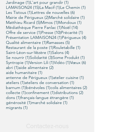
1 post
1 post
Jardinage
(1)
L'art pour grandir
(1)
15 posts
1 post
1 post
LAMAISON24
(15)
La Macif
(1)
Le Chemin
(1)
1 post
6 posts
Les Tistous
(1)
Lettres de nouvelles
(6)
2 posts
1 post
Mairie de Périgueux
(2)
Marché solidaire
(1)
5 posts
1 post
1 post
Matthieu Ricard
(5)
Mimos
(1)
Mondoux
(1)
1 post
14 posts
Médiathèque Pierre Fanlac
(1)
Noël
(14)
1 post
10 posts
1 post
Offre de service
(1)
Presse
(10)
Précarité
(1)
1 post
4 posts
Présentation LAMAISON24
(1)
Périgueux
(4)
1 post
5 posts
Qualité alimentaire
(1)
Ramasses
(5)
1 post
1 post
Restaurant de la poste
(1)
Rouletabille
(1)
1 post
4 posts
Saint-Léon-sur-Vézère
(1)
Salons
(4)
1 post
3 posts
1 post
Se nourrir
(1)
Solidarité
(3)
Some Produkt
(1)
1 post
1 post
1 post
6 posts
Syntropie
(1)
Version Lili
(1)
Vidéo
(1)
Vœux
(6)
1 post
2 posts
abri
(1)
aide alimentaire
(2)
1 post
aide humanitaire
(1)
1 post
1 post
antenne de Périgueux
(1)
atelier cuisine
(1)
1 post
1 post
ateliers
(1)
ateliers de conversation
(1)
1 post
1 post
2 posts
barnum
(1)
bénévoles
(1)
colis alimentaires
(2)
1 post
1 post
2 posts
collecte
(1)
confinement
(1)
distributions
(2)
1 post
1 post
dons
(1)
français-langue étrangère
(1)
1 post
1 post
générosité
(1)
marché solidaire
(1)
1 post
migrants
(1)
Contactez-nous