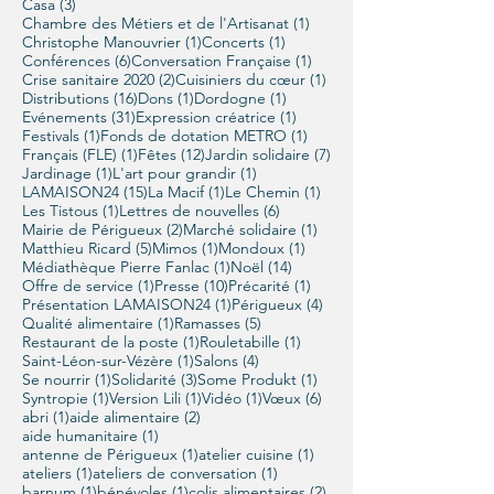
3 posts
Casa
(3)
1 post
Chambre des Métiers et de l'Artisanat
(1)
1 post
1 post
Christophe Manouvrier
(1)
Concerts
(1)
6 posts
1 post
Conférences
(6)
Conversation Française
(1)
2 posts
1 post
Crise sanitaire 2020
(2)
Cuisiniers du cœur
(1)
16 posts
1 post
1 post
Distributions
(16)
Dons
(1)
Dordogne
(1)
31 posts
1 post
Evénements
(31)
Expression créatrice
(1)
1 post
1 post
Festivals
(1)
Fonds de dotation METRO
(1)
1 post
12 posts
7 posts
Français (FLE)
(1)
Fêtes
(12)
Jardin solidaire
(7)
1 post
1 post
Jardinage
(1)
L'art pour grandir
(1)
15 posts
1 post
1 post
LAMAISON24
(15)
La Macif
(1)
Le Chemin
(1)
1 post
6 posts
Les Tistous
(1)
Lettres de nouvelles
(6)
2 posts
1 post
Mairie de Périgueux
(2)
Marché solidaire
(1)
5 posts
1 post
1 post
Matthieu Ricard
(5)
Mimos
(1)
Mondoux
(1)
1 post
14 posts
Médiathèque Pierre Fanlac
(1)
Noël
(14)
1 post
10 posts
1 post
Offre de service
(1)
Presse
(10)
Précarité
(1)
1 post
4 posts
Présentation LAMAISON24
(1)
Périgueux
(4)
1 post
5 posts
Qualité alimentaire
(1)
Ramasses
(5)
1 post
1 post
Restaurant de la poste
(1)
Rouletabille
(1)
1 post
4 posts
Saint-Léon-sur-Vézère
(1)
Salons
(4)
1 post
3 posts
1 post
Se nourrir
(1)
Solidarité
(3)
Some Produkt
(1)
1 post
1 post
1 post
6 posts
Syntropie
(1)
Version Lili
(1)
Vidéo
(1)
Vœux
(6)
1 post
2 posts
abri
(1)
aide alimentaire
(2)
1 post
aide humanitaire
(1)
1 post
1 post
antenne de Périgueux
(1)
atelier cuisine
(1)
1 post
1 post
ateliers
(1)
ateliers de conversation
(1)
1 post
1 post
2 posts
barnum
(1)
bénévoles
(1)
colis alimentaires
(2)