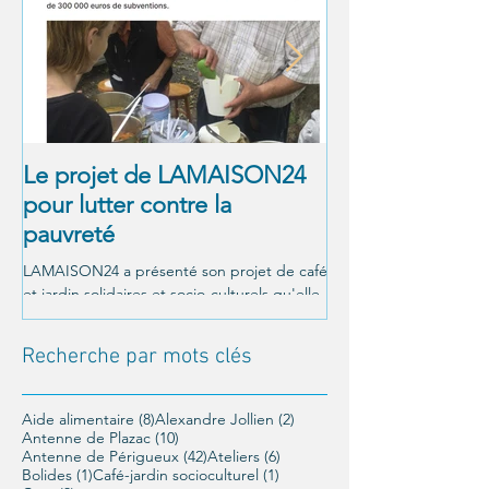
Le projet de LAMAISON24
À NOUS LA LI
pour lutter contre la
! Alexandre Jol
pauvreté
Matthieu Ricar
LAMAISON24 a présenté son projet de café
C'était le 26 octobre a
et jardin solidaires et socio-culturels qu'elle
Un moment magnifique
veut mettre en place à Périgueux, et a été...
LAMAISON24 : À nous la
conférence offerte par..
Recherche par mots clés
8 posts
2 posts
Aide alimentaire
(8)
Alexandre Jollien
(2)
10 posts
Antenne de Plazac
(10)
42 posts
6 posts
Antenne de Périgueux
(42)
Ateliers
(6)
1 post
1 post
Bolides
(1)
Café-jardin socioculturel
(1)