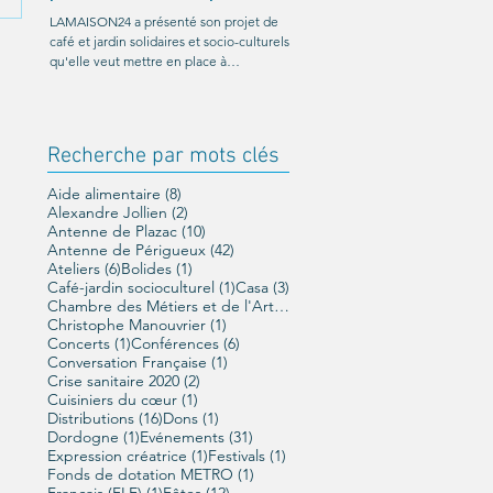
Ricard
LAMAISON24 a présenté son projet de
café et jardin solidaires et socio-culturels
C'était le 26 octobre au Palio de
qu'elle veut mettre en place à
Boulazac. Un moment magnifique
Périgueux, et a été...
organisé par LAMAISON24 : À nou
liberté !, conférence offerte par...
Recherche par mots clés
8 posts
Aide alimentaire
(8)
2 posts
Alexandre Jollien
(2)
10 posts
Antenne de Plazac
(10)
42 posts
Antenne de Périgueux
(42)
6 posts
1 post
Ateliers
(6)
Bolides
(1)
1 post
3 posts
Café-jardin socioculturel
(1)
Casa
(3)
1 post
Chambre des Métiers et de l'Artisanat
(1)
1 post
Christophe Manouvrier
(1)
1 post
6 posts
Concerts
(1)
Conférences
(6)
1 post
Conversation Française
(1)
2 posts
Crise sanitaire 2020
(2)
1 post
Cuisiniers du cœur
(1)
16 posts
1 post
Distributions
(16)
Dons
(1)
1 post
31 posts
Dordogne
(1)
Evénements
(31)
1 post
1 post
Expression créatrice
(1)
Festivals
(1)
1 post
Fonds de dotation METRO
(1)
1 post
12 posts
Français (FLE)
(1)
Fêtes
(12)