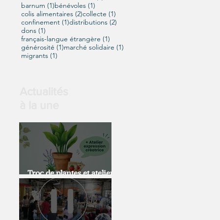
1 post
1 post
barnum
(1)
bénévoles
(1)
2 posts
1 post
colis alimentaires
(2)
collecte
(1)
1 post
2 posts
confinement
(1)
distributions
(2)
1 post
dons
(1)
1 post
français-langue étrangère
(1)
1 post
1 post
générosité
(1)
marché solidaire
(1)
1 post
migrants
(1)
Actualités
à la une
Troc de plantes et atelier
expression artistique