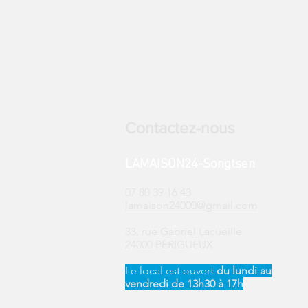
Contactez-nous
LAMAISON24-Songtsen
07 80 39 16 43
lamaison24000@gmail.com
33, rue Gabriel Lacueille
24000 PÉRIGUEUX
Le local est ouvert ​
du
lundi au
vendredi de 13h30 à 17h