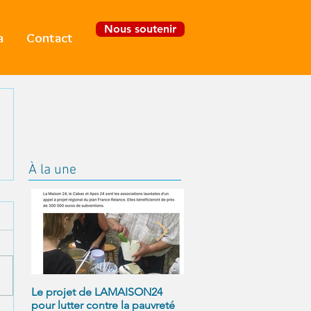
Nous soutenir
a
Contact
Se connecter
À la une
Le projet de LAMAISON24
À NOUS LA LIBERTÉ
pour lutter contre la pauvreté
! Alexandre Jollien et Ma