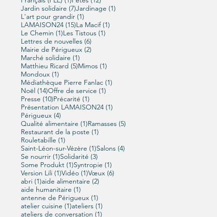
7 posts
1 post
Jardin solidaire
(7)
Jardinage
(1)
1 post
L'art pour grandir
(1)
15 posts
1 post
LAMAISON24
(15)
La Macif
(1)
1 post
1 post
Le Chemin
(1)
Les Tistous
(1)
6 posts
Lettres de nouvelles
(6)
2 posts
Mairie de Périgueux
(2)
1 post
Marché solidaire
(1)
5 posts
1 post
Matthieu Ricard
(5)
Mimos
(1)
1 post
Mondoux
(1)
1 post
Médiathèque Pierre Fanlac
(1)
14 posts
1 post
Noël
(14)
Offre de service
(1)
10 posts
1 post
Presse
(10)
Précarité
(1)
1 post
Présentation LAMAISON24
(1)
4 posts
Périgueux
(4)
1 post
5 posts
Qualité alimentaire
(1)
Ramasses
(5)
1 post
Restaurant de la poste
(1)
1 post
Rouletabille
(1)
1 post
4 posts
Saint-Léon-sur-Vézère
(1)
Salons
(4)
1 post
3 posts
Se nourrir
(1)
Solidarité
(3)
1 post
1 post
Some Produkt
(1)
Syntropie
(1)
1 post
1 post
6 posts
Version Lili
(1)
Vidéo
(1)
Vœux
(6)
1 post
2 posts
abri
(1)
aide alimentaire
(2)
1 post
aide humanitaire
(1)
1 post
antenne de Périgueux
(1)
1 post
1 post
atelier cuisine
(1)
ateliers
(1)
1 post
ateliers de conversation
(1)