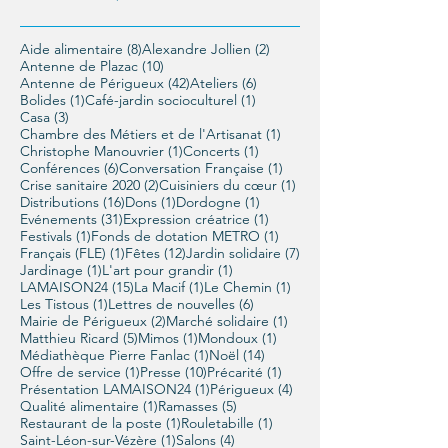
8 posts
2 posts
Aide alimentaire
(8)
Alexandre Jollien
(2)
10 posts
Antenne de Plazac
(10)
42 posts
6 posts
Antenne de Périgueux
(42)
Ateliers
(6)
1 post
1 post
Bolides
(1)
Café-jardin socioculturel
(1)
3 posts
Casa
(3)
1 post
Chambre des Métiers et de l'Artisanat
(1)
1 post
1 post
Christophe Manouvrier
(1)
Concerts
(1)
6 posts
1 post
Conférences
(6)
Conversation Française
(1)
2 posts
1 post
Crise sanitaire 2020
(2)
Cuisiniers du cœur
(1)
16 posts
1 post
1 post
Distributions
(16)
Dons
(1)
Dordogne
(1)
31 posts
1 post
Evénements
(31)
Expression créatrice
(1)
1 post
1 post
Festivals
(1)
Fonds de dotation METRO
(1)
1 post
12 posts
7 posts
Français (FLE)
(1)
Fêtes
(12)
Jardin solidaire
(7)
1 post
1 post
Jardinage
(1)
L'art pour grandir
(1)
15 posts
1 post
1 post
LAMAISON24
(15)
La Macif
(1)
Le Chemin
(1)
1 post
6 posts
Les Tistous
(1)
Lettres de nouvelles
(6)
2 posts
1 post
Mairie de Périgueux
(2)
Marché solidaire
(1)
5 posts
1 post
1 post
Matthieu Ricard
(5)
Mimos
(1)
Mondoux
(1)
1 post
14 posts
Médiathèque Pierre Fanlac
(1)
Noël
(14)
1 post
10 posts
1 post
Offre de service
(1)
Presse
(10)
Précarité
(1)
1 post
4 posts
Présentation LAMAISON24
(1)
Périgueux
(4)
1 post
5 posts
Qualité alimentaire
(1)
Ramasses
(5)
1 post
1 post
Restaurant de la poste
(1)
Rouletabille
(1)
1 post
4 posts
Saint-Léon-sur-Vézère
(1)
Salons
(4)