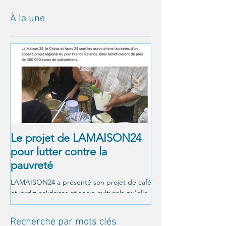
À la une
Le projet de LAMAISON24
À NOUS LA LI
pour lutter contre la
! Alexandre Jol
pauvreté
Matthieu Ricar
LAMAISON24 a présenté son projet de café
C'était le 26 octobre a
et jardin solidaires et socio-culturels qu'elle
Un moment magnifique
veut mettre en place à Périgueux, et a été...
LAMAISON24 : À nous la
conférence offerte par..
Recherche par mots clés