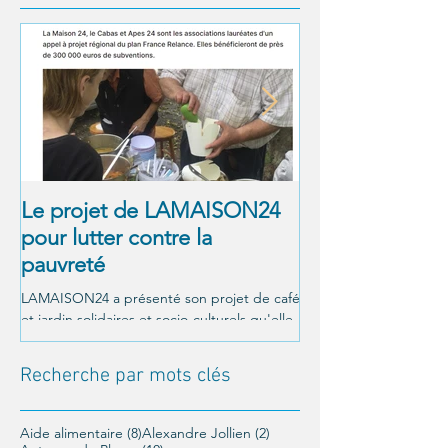
Le projet de LAMAISON24
À NOUS LA LI
pour lutter contre la
! Alexandre Jol
pauvreté
Matthieu Ricar
LAMAISON24 a présenté son projet de café
C'était le 26 octobre a
et jardin solidaires et socio-culturels qu'elle
Un moment magnifique
veut mettre en place à Périgueux, et a été...
LAMAISON24 : À nous la
conférence offerte par..
Recherche par mots clés
8 posts
2 posts
Aide alimentaire
(8)
Alexandre Jollien
(2)