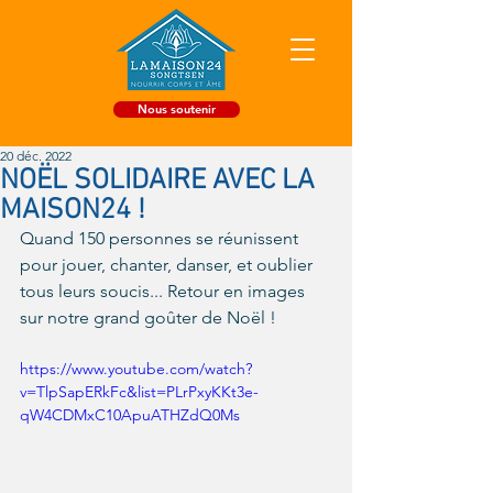
Nous soutenir
20 déc. 2022
NOËL SOLIDAIRE AVEC LA
MAISON24 !
Quand 150 personnes se réunissent 
pour jouer, chanter, danser, et oublier 
tous leurs soucis... Retour en images 
sur notre grand goûter de Noël ! 
https://www.youtube.com/watch?
v=TlpSapERkFc&list=PLrPxyKKt3e-
qW4CDMxC10ApuATHZdQ0Ms