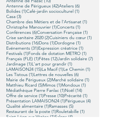
10 posts
Antenne de Plazac
(10)
42 posts
6 posts
Antenne de Périgueux
(42)
Ateliers
(6)
1 post
1 post
Bolides
(1)
Café-jardin socioculturel
(1)
3 posts
Casa
(3)
1 post
Chambre des Métiers et de l'Artisanat
(1)
1 post
1 post
Christophe Manouvrier
(1)
Concerts
(1)
6 posts
1 post
Conférences
(6)
Conversation Française
(1)
2 posts
1 post
Crise sanitaire 2020
(2)
Cuisiniers du cœur
(1)
16 posts
1 post
1 post
Distributions
(16)
Dons
(1)
Dordogne
(1)
31 posts
1 post
Evénements
(31)
Expression créatrice
(1)
1 post
1 post
Festivals
(1)
Fonds de dotation METRO
(1)
1 post
12 posts
7 posts
Français (FLE)
(1)
Fêtes
(12)
Jardin solidaire
(7)
1 post
1 post
Jardinage
(1)
L'art pour grandir
(1)
15 posts
1 post
1 post
LAMAISON24
(15)
La Macif
(1)
Le Chemin
(1)
1 post
6 posts
Les Tistous
(1)
Lettres de nouvelles
(6)
2 posts
1 post
Mairie de Périgueux
(2)
Marché solidaire
(1)
5 posts
1 post
1 post
Matthieu Ricard
(5)
Mimos
(1)
Mondoux
(1)
1 post
14 posts
Médiathèque Pierre Fanlac
(1)
Noël
(14)
1 post
10 posts
1 post
Offre de service
(1)
Presse
(10)
Précarité
(1)
1 post
4 posts
Présentation LAMAISON24
(1)
Périgueux
(4)
1 post
5 posts
Qualité alimentaire
(1)
Ramasses
(5)
1 post
1 post
Restaurant de la poste
(1)
Rouletabille
(1)
1 post
4 posts
Saint-Léon-sur-Vézère
(1)
Salons
(4)
1 post
3 posts
1 post
Se nourrir
(1)
Solidarité
(3)
Some Produkt
(1)
1 post
1 post
1 post
6 posts
Syntropie
(1)
Version Lili
(1)
Vidéo
(1)
Vœux
(6)
1 post
2 posts
abri
(1)
aide alimentaire
(2)
1 post
aide humanitaire
(1)