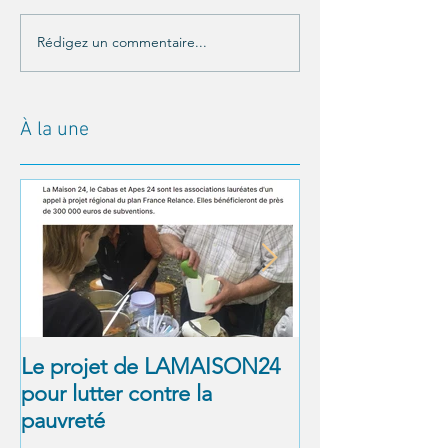
Rédigez un commentaire...
À la une
Le projet de LAMAISON24
À NOUS LA LI
pour lutter contre la
! Alexandre Jol
pauvreté
Matthieu Ricar