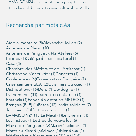
LAMAISON24 a présenté son projet de café
C'était le 26 octobre a
et jardin solidaires et socio-culturels qu'elle
Un moment magnifique
veut mettre en place à Périgueux, et a été...
LAMAISON24 : À nous la
conférence offerte par..
Recherche par mots clés
8 posts
2 posts
Aide alimentaire
(8)
Alexandre Jollien
(2)
10 posts
Antenne de Plazac
(10)
42 posts
6 posts
Antenne de Périgueux
(42)
Ateliers
(6)
1 post
1 post
Bolides
(1)
Café-jardin socioculturel
(1)
3 posts
Casa
(3)
1 post
Chambre des Métiers et de l'Artisanat
(1)
1 post
1 post
Christophe Manouvrier
(1)
Concerts
(1)
6 posts
1 post
Conférences
(6)
Conversation Française
(1)
2 posts
1 post
Crise sanitaire 2020
(2)
Cuisiniers du cœur
(1)
16 posts
1 post
1 post
Distributions
(16)
Dons
(1)
Dordogne
(1)
31 posts
1 post
Evénements
(31)
Expression créatrice
(1)
1 post
1 post
Festivals
(1)
Fonds de dotation METRO
(1)
1 post
12 posts
7 posts
Français (FLE)
(1)
Fêtes
(12)
Jardin solidaire
(7)
1 post
1 post
Jardinage
(1)
L'art pour grandir
(1)
15 posts
1 post
1 post
LAMAISON24
(15)
La Macif
(1)
Le Chemin
(1)
1 post
6 posts
Les Tistous
(1)
Lettres de nouvelles
(6)
2 posts
1 post
Mairie de Périgueux
(2)
Marché solidaire
(1)
5 posts
1 post
1 post
Matthieu Ricard
(5)
Mimos
(1)
Mondoux
(1)
1 post
14 posts
Médiathèque Pierre Fanlac
(1)
Noël
(14)