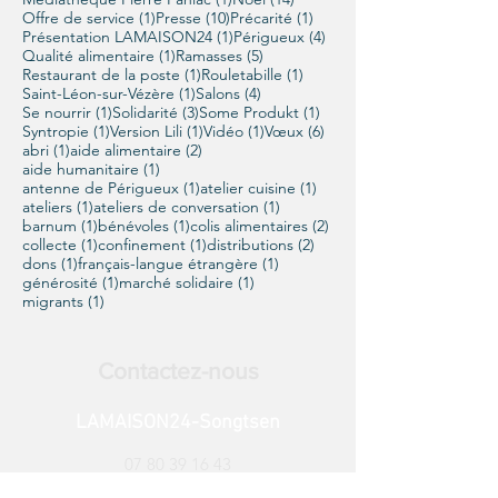
1 post
10 posts
1 post
Offre de service
(1)
Presse
(10)
Précarité
(1)
1 post
4 posts
Présentation LAMAISON24
(1)
Périgueux
(4)
1 post
5 posts
Qualité alimentaire
(1)
Ramasses
(5)
1 post
1 post
Restaurant de la poste
(1)
Rouletabille
(1)
1 post
4 posts
Saint-Léon-sur-Vézère
(1)
Salons
(4)
1 post
3 posts
1 post
Se nourrir
(1)
Solidarité
(3)
Some Produkt
(1)
1 post
1 post
1 post
6 posts
Syntropie
(1)
Version Lili
(1)
Vidéo
(1)
Vœux
(6)
1 post
2 posts
abri
(1)
aide alimentaire
(2)
1 post
aide humanitaire
(1)
1 post
1 post
antenne de Périgueux
(1)
atelier cuisine
(1)
1 post
1 post
ateliers
(1)
ateliers de conversation
(1)
1 post
1 post
2 posts
barnum
(1)
bénévoles
(1)
colis alimentaires
(2)
1 post
1 post
2 posts
collecte
(1)
confinement
(1)
distributions
(2)
1 post
1 post
dons
(1)
français-langue étrangère
(1)
1 post
1 post
générosité
(1)
marché solidaire
(1)
1 post
migrants
(1)
Contactez-nous
LAMAISON24-Songtsen
07 80 39 16 43
lamaison24000@gmail.com