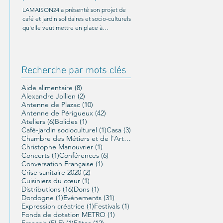
Ricard
LAMAISON24 a présenté son projet de
café et jardin solidaires et socio-culturels
C'était le 26 octobre au Palio de
qu'elle veut mettre en place à
Boulazac. Un moment magnifique
Périgueux, et a été...
organisé par LAMAISON24 : À nou
liberté !, conférence offerte par...
Recherche par mots clés
8 posts
Aide alimentaire
(8)
2 posts
Alexandre Jollien
(2)
10 posts
Antenne de Plazac
(10)
42 posts
Antenne de Périgueux
(42)
6 posts
1 post
Ateliers
(6)
Bolides
(1)
1 post
3 posts
Café-jardin socioculturel
(1)
Casa
(3)
1 post
Chambre des Métiers et de l'Artisanat
(1)
1 post
Christophe Manouvrier
(1)
1 post
6 posts
Concerts
(1)
Conférences
(6)
1 post
Conversation Française
(1)
2 posts
Crise sanitaire 2020
(2)
1 post
Cuisiniers du cœur
(1)
16 posts
1 post
Distributions
(16)
Dons
(1)
1 post
31 posts
Dordogne
(1)
Evénements
(31)
1 post
1 post
Expression créatrice
(1)
Festivals
(1)
1 post
Fonds de dotation METRO
(1)
1 post
12 posts
Français (FLE)
(1)
Fêtes
(12)