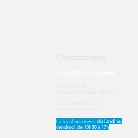
Contactez-nous
LAMAISON24-Songtsen
07 80 39 16 43
lamaison24000@gmail.com
33, rue Gabriel Lacueille
24000 PÉRIGUEUX
Le local est ouvert ​
du
lundi au
vendredi de 13h30 à 17h