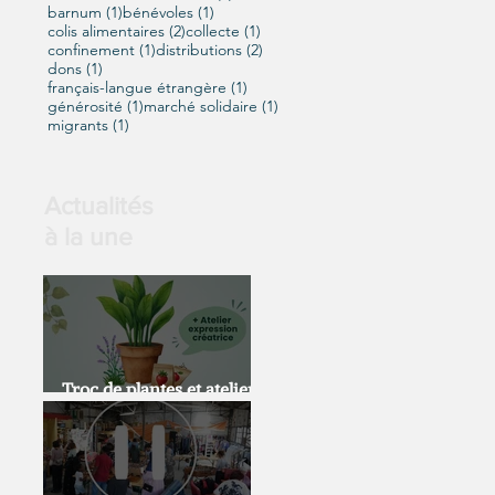
1 post
1 post
barnum
(1)
bénévoles
(1)
2 posts
1 post
colis alimentaires
(2)
collecte
(1)
1 post
2 posts
confinement
(1)
distributions
(2)
1 post
dons
(1)
1 post
français-langue étrangère
(1)
1 post
1 post
générosité
(1)
marché solidaire
(1)
1 post
migrants
(1)
Actualités
à la une
Troc de plantes et atelier
expression artistique