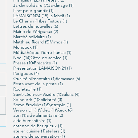
7 posts
1 post
Jardin solidaire
(7)
Jardinage
(1)
1 post
L'art pour grandir
(1)
15 posts
1 post
LAMAISON24
(15)
La Macif
(1)
1 post
1 post
Le Chemin
(1)
Les Tistous
(1)
6 posts
Lettres de nouvelles
(6)
2 posts
Mairie de Périgueux
(2)
1 post
Marché solidaire
(1)
5 posts
1 post
Matthieu Ricard
(5)
Mimos
(1)
1 post
Mondoux
(1)
1 post
Médiathèque Pierre Fanlac
(1)
14 posts
1 post
Noël
(14)
Offre de service
(1)
10 posts
1 post
Presse
(10)
Précarité
(1)
1 post
Présentation LAMAISON24
(1)
4 posts
Périgueux
(4)
1 post
5 posts
Qualité alimentaire
(1)
Ramasses
(5)
1 post
Restaurant de la poste
(1)
1 post
Rouletabille
(1)
1 post
4 posts
Saint-Léon-sur-Vézère
(1)
Salons
(4)
1 post
3 posts
Se nourrir
(1)
Solidarité
(3)
1 post
1 post
Some Produkt
(1)
Syntropie
(1)
1 post
1 post
6 posts
Version Lili
(1)
Vidéo
(1)
Vœux
(6)
1 post
2 posts
abri
(1)
aide alimentaire
(2)
1 post
aide humanitaire
(1)
1 post
antenne de Périgueux
(1)
1 post
1 post
atelier cuisine
(1)
ateliers
(1)
1 post
ateliers de conversation
(1)