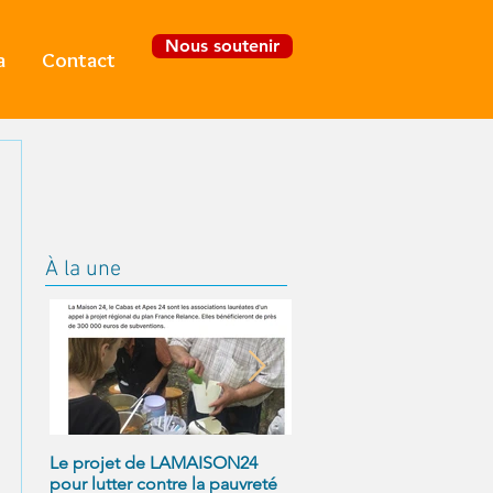
Nous soutenir
a
Contact
Se connecter
À la une
Le projet de LAMAISON24
À NOUS LA LIBERTÉ
pour lutter contre la pauvreté
! Alexandre Jollien et Ma