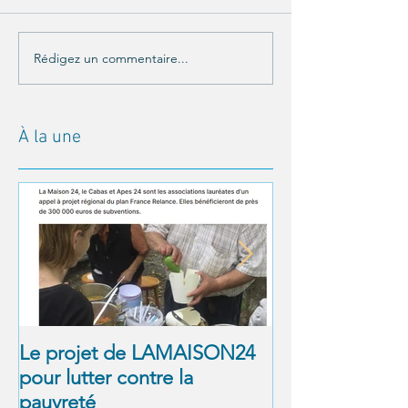
Rédigez un commentaire...
À la une
Le projet de LAMAISON24
À NOUS LA LI
pour lutter contre la
! Alexandre Jol
pauvreté
Matthieu Ricar