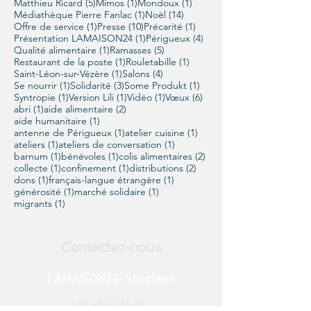
5 posts
1 post
1 post
Matthieu Ricard
(5)
Mimos
(1)
Mondoux
(1)
1 post
14 posts
Médiathèque Pierre Fanlac
(1)
Noël
(14)
1 post
10 posts
1 post
Offre de service
(1)
Presse
(10)
Précarité
(1)
1 post
4 posts
Présentation LAMAISON24
(1)
Périgueux
(4)
1 post
5 posts
Qualité alimentaire
(1)
Ramasses
(5)
1 post
1 post
Restaurant de la poste
(1)
Rouletabille
(1)
1 post
4 posts
Saint-Léon-sur-Vézère
(1)
Salons
(4)
1 post
3 posts
1 post
Se nourrir
(1)
Solidarité
(3)
Some Produkt
(1)
1 post
1 post
1 post
6 posts
Syntropie
(1)
Version Lili
(1)
Vidéo
(1)
Vœux
(6)
1 post
2 posts
abri
(1)
aide alimentaire
(2)
1 post
aide humanitaire
(1)
1 post
1 post
antenne de Périgueux
(1)
atelier cuisine
(1)
1 post
1 post
ateliers
(1)
ateliers de conversation
(1)
1 post
1 post
2 posts
barnum
(1)
bénévoles
(1)
colis alimentaires
(2)
1 post
1 post
2 posts
collecte
(1)
confinement
(1)
distributions
(2)
1 post
1 post
dons
(1)
français-langue étrangère
(1)
1 post
1 post
générosité
(1)
marché solidaire
(1)
1 post
migrants
(1)
Contactez-nous
LAMAISON24-Songtsen
07 80 39 16 43