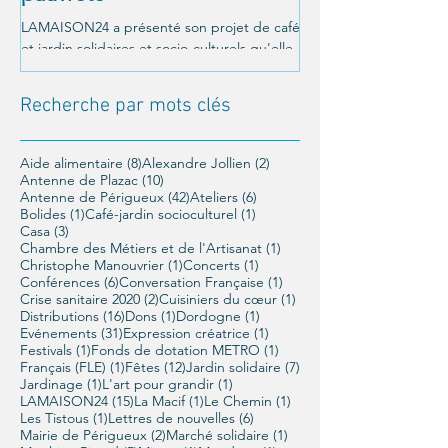
LAMAISON24 a présenté son projet de café
C'était le 26 octobre a
et jardin solidaires et socio-culturels qu'elle
Un moment magnifique
veut mettre en place à Périgueux, et a été...
LAMAISON24 : À nous la
conférence offerte par..
Recherche par mots clés
8 posts
2 posts
Aide alimentaire
(8)
Alexandre Jollien
(2)
10 posts
Antenne de Plazac
(10)
42 posts
6 posts
Antenne de Périgueux
(42)
Ateliers
(6)
1 post
1 post
Bolides
(1)
Café-jardin socioculturel
(1)
3 posts
Casa
(3)
1 post
Chambre des Métiers et de l'Artisanat
(1)
1 post
1 post
Christophe Manouvrier
(1)
Concerts
(1)
6 posts
1 post
Conférences
(6)
Conversation Française
(1)
2 posts
1 post
Crise sanitaire 2020
(2)
Cuisiniers du cœur
(1)
16 posts
1 post
1 post
Distributions
(16)
Dons
(1)
Dordogne
(1)
31 posts
1 post
Evénements
(31)
Expression créatrice
(1)
1 post
1 post
Festivals
(1)
Fonds de dotation METRO
(1)
1 post
12 posts
7 posts
Français (FLE)
(1)
Fêtes
(12)
Jardin solidaire
(7)
1 post
1 post
Jardinage
(1)
L'art pour grandir
(1)
15 posts
1 post
1 post
LAMAISON24
(15)
La Macif
(1)
Le Chemin
(1)
1 post
6 posts
Les Tistous
(1)
Lettres de nouvelles
(6)
2 posts
1 post
Mairie de Périgueux
(2)
Marché solidaire
(1)