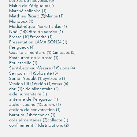
6 posts
Lettres de nouvelles
(6)
2 posts
Mairie de Périgueux
(2)
1 post
Marché solidaire
(1)
5 posts
1 post
Matthieu Ricard
(5)
Mimos
(1)
1 post
Mondoux
(1)
1 post
Médiathèque Pierre Fanlac
(1)
14 posts
1 post
Noël
(14)
Offre de service
(1)
10 posts
1 post
Presse
(10)
Précarité
(1)
1 post
Présentation LAMAISON24
(1)
4 posts
Périgueux
(4)
1 post
5 posts
Qualité alimentaire
(1)
Ramasses
(5)
1 post
Restaurant de la poste
(1)
1 post
Rouletabille
(1)
1 post
4 posts
Saint-Léon-sur-Vézère
(1)
Salons
(4)
1 post
3 posts
Se nourrir
(1)
Solidarité
(3)
1 post
1 post
Some Produkt
(1)
Syntropie
(1)
1 post
1 post
6 posts
Version Lili
(1)
Vidéo
(1)
Vœux
(6)
1 post
2 posts
abri
(1)
aide alimentaire
(2)
1 post
aide humanitaire
(1)
1 post
antenne de Périgueux
(1)
1 post
1 post
atelier cuisine
(1)
ateliers
(1)
1 post
ateliers de conversation
(1)
1 post
1 post
barnum
(1)
bénévoles
(1)
2 posts
1 post
colis alimentaires
(2)
collecte
(1)
1 post
2 posts
confinement
(1)
distributions
(2)