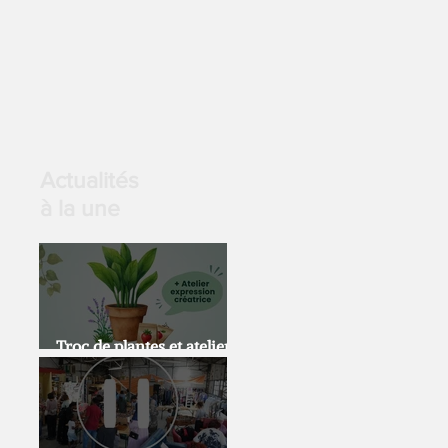
Actualités
à la une
Troc de plantes et atelier
expression artistique