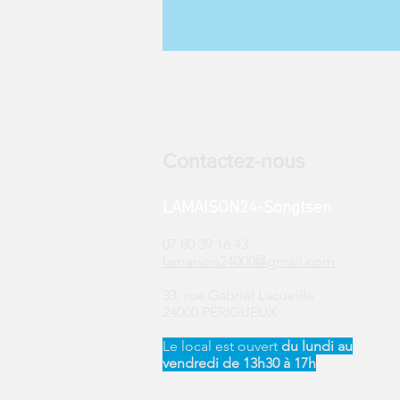
Contactez-nous
LAMAISON24-Songtsen
07 80 39 16 43
lamaison24000@gmail.com
33, rue Gabriel Lacueille
24000 PÉRIGUEUX
Le local est ouvert ​
du
lundi au
vendredi de 13h30 à 17h