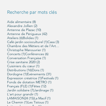
Recherche par mots clés
8 posts
Aide alimentaire
(8)
2 posts
Alexandre Jollien
(2)
10 posts
Antenne de Plazac
(10)
42 posts
Antenne de Périgueux
(42)
6 posts
1 post
Ateliers
(6)
Bolides
(1)
1 post
3 posts
Café-jardin socioculturel
(1)
Casa
(3)
1 post
Chambre des Métiers et de l'Artisanat
(1)
1 post
Christophe Manouvrier
(1)
1 post
6 posts
Concerts
(1)
Conférences
(6)
1 post
Conversation Française
(1)
2 posts
Crise sanitaire 2020
(2)
1 post
Cuisiniers du cœur
(1)
16 posts
1 post
Distributions
(16)
Dons
(1)
1 post
31 posts
Dordogne
(1)
Evénements
(31)
1 post
1 post
Expression créatrice
(1)
Festivals
(1)
1 post
Fonds de dotation METRO
(1)
1 post
12 posts
Français (FLE)
(1)
Fêtes
(12)
7 posts
1 post
Jardin solidaire
(7)
Jardinage
(1)
1 post
L'art pour grandir
(1)
15 posts
1 post
LAMAISON24
(15)
La Macif
(1)
1 post
1 post
Le Chemin
(1)
Les Tistous
(1)