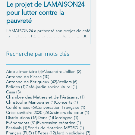
Le projet de LAMAISON24
À NOUS LA LI
pour lutter contre la
! Alexandre Jol
pauvreté
Matthieu Ricar
LAMAISON24 a présenté son projet de café
C'était le 26 octobre a
et jardin solidaires et socio-culturels qu'elle
Un moment magnifique
veut mettre en place à Périgueux, et a été...
LAMAISON24 : À nous la
conférence offerte par..
Recherche par mots clés
8 posts
2 posts
Aide alimentaire
(8)
Alexandre Jollien
(2)
10 posts
Antenne de Plazac
(10)
42 posts
6 posts
Antenne de Périgueux
(42)
Ateliers
(6)
1 post
1 post
Bolides
(1)
Café-jardin socioculturel
(1)
3 posts
Casa
(3)
1 post
Chambre des Métiers et de l'Artisanat
(1)
1 post
1 post
Christophe Manouvrier
(1)
Concerts
(1)
6 posts
1 post
Conférences
(6)
Conversation Française
(1)
2 posts
1 post
Crise sanitaire 2020
(2)
Cuisiniers du cœur
(1)
16 posts
1 post
1 post
Distributions
(16)
Dons
(1)
Dordogne
(1)
31 posts
1 post
Evénements
(31)
Expression créatrice
(1)
1 post
1 post
Festivals
(1)
Fonds de dotation METRO
(1)
1 post
12 posts
7 posts
Français (FLE)
(1)
Fêtes
(12)
Jardin solidaire
(7)