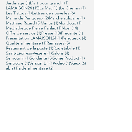
1 post
1 post
Jardinage
(1)
L'art pour grandir
(1)
15 posts
1 post
1 post
LAMAISON24
(15)
La Macif
(1)
Le Chemin
(1)
1 post
6 posts
Les Tistous
(1)
Lettres de nouvelles
(6)
2 posts
1 post
Mairie de Périgueux
(2)
Marché solidaire
(1)
5 posts
1 post
1 post
Matthieu Ricard
(5)
Mimos
(1)
Mondoux
(1)
1 post
14 posts
Médiathèque Pierre Fanlac
(1)
Noël
(14)
1 post
10 posts
1 post
Offre de service
(1)
Presse
(10)
Précarité
(1)
1 post
4 posts
Présentation LAMAISON24
(1)
Périgueux
(4)
1 post
5 posts
Qualité alimentaire
(1)
Ramasses
(5)
1 post
1 post
Restaurant de la poste
(1)
Rouletabille
(1)
1 post
4 posts
Saint-Léon-sur-Vézère
(1)
Salons
(4)
1 post
3 posts
1 post
Se nourrir
(1)
Solidarité
(3)
Some Produkt
(1)
1 post
1 post
1 post
6 posts
Syntropie
(1)
Version Lili
(1)
Vidéo
(1)
Vœux
(6)
1 post
2 posts
abri
(1)
aide alimentaire
(2)
1 post
aide humanitaire
(1)
1 post
1 post
antenne de Périgueux
(1)
atelier cuisine
(1)
1 post
1 post
ateliers
(1)
ateliers de conversation
(1)
1 post
1 post
2 posts
barnum
(1)
bénévoles
(1)
colis alimentaires
(2)
1 post
1 post
2 posts
collecte
(1)
confinement
(1)
distributions
(2)
1 post
1 post
dons
(1)
français-langue étrangère
(1)
1 post
1 post
générosité
(1)
marché solidaire
(1)
1 post
migrants
(1)
Contactez-nous