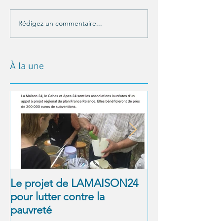
Rédigez un commentaire...
À la une
Le projet de LAMAISON24
À NOUS LA LI
pour lutter contre la
! Alexandre Jol
pauvreté
Matthieu Ricar