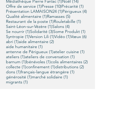
1 post
14 posts
Médiathèque Pierre Fanlac
(1)
Noël
(14)
1 post
10 posts
1 post
Offre de service
(1)
Presse
(10)
Précarité
(1)
1 post
4 posts
Présentation LAMAISON24
(1)
Périgueux
(4)
1 post
5 posts
Qualité alimentaire
(1)
Ramasses
(5)
1 post
1 post
Restaurant de la poste
(1)
Rouletabille
(1)
1 post
4 posts
Saint-Léon-sur-Vézère
(1)
Salons
(4)
1 post
3 posts
1 post
Se nourrir
(1)
Solidarité
(3)
Some Produkt
(1)
1 post
1 post
1 post
6 posts
Syntropie
(1)
Version Lili
(1)
Vidéo
(1)
Vœux
(6)
1 post
2 posts
abri
(1)
aide alimentaire
(2)
1 post
aide humanitaire
(1)
1 post
1 post
antenne de Périgueux
(1)
atelier cuisine
(1)
1 post
1 post
ateliers
(1)
ateliers de conversation
(1)
1 post
1 post
2 posts
barnum
(1)
bénévoles
(1)
colis alimentaires
(2)
1 post
1 post
2 posts
collecte
(1)
confinement
(1)
distributions
(2)
1 post
1 post
dons
(1)
français-langue étrangère
(1)
1 post
1 post
générosité
(1)
marché solidaire
(1)
1 post
migrants
(1)
Contactez-nous
LAMAISON24-Songtsen
07 80 39 16 43
lamaison24000@gmail.com