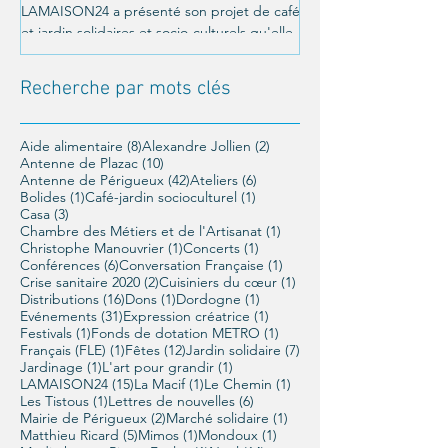
LAMAISON24 a présenté son projet de café
C'était le 26 octobre a
et jardin solidaires et socio-culturels qu'elle
Un moment magnifique
veut mettre en place à Périgueux, et a été...
LAMAISON24 : À nous la
conférence offerte par..
Recherche par mots clés
8 posts
2 posts
Aide alimentaire
(8)
Alexandre Jollien
(2)
10 posts
Antenne de Plazac
(10)
42 posts
6 posts
Antenne de Périgueux
(42)
Ateliers
(6)
1 post
1 post
Bolides
(1)
Café-jardin socioculturel
(1)
3 posts
Casa
(3)
1 post
Chambre des Métiers et de l'Artisanat
(1)
1 post
1 post
Christophe Manouvrier
(1)
Concerts
(1)
6 posts
1 post
Conférences
(6)
Conversation Française
(1)
2 posts
1 post
Crise sanitaire 2020
(2)
Cuisiniers du cœur
(1)
16 posts
1 post
1 post
Distributions
(16)
Dons
(1)
Dordogne
(1)
31 posts
1 post
Evénements
(31)
Expression créatrice
(1)
1 post
1 post
Festivals
(1)
Fonds de dotation METRO
(1)
1 post
12 posts
7 posts
Français (FLE)
(1)
Fêtes
(12)
Jardin solidaire
(7)
1 post
1 post
Jardinage
(1)
L'art pour grandir
(1)
15 posts
1 post
1 post
LAMAISON24
(15)
La Macif
(1)
Le Chemin
(1)
1 post
6 posts
Les Tistous
(1)
Lettres de nouvelles
(6)
2 posts
1 post
Mairie de Périgueux
(2)
Marché solidaire
(1)
5 posts
1 post
1 post
Matthieu Ricard
(5)
Mimos
(1)
Mondoux
(1)